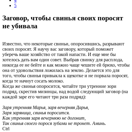
4
5
Заговор, чтобы свинья своих поросят
не убивала
Известно, что некоторые свиньи, опоросившись, разрывают
своих поросят. Я научу вас заговору, который поможет
уберечь ваше хозяйство от такой напасти. И еще мне бы
хотелось дать вам один совет. Выбрав свинку для расплода,
никогда ее не бейте и как можно чаще чешите ей брюхо, чтобы
она от удовольствия ложилась на землю. Делается это для
того, чтобы свинья привыкла к щекотке и не порвала поросят,
когда те начнут сосать молоко.
Когда же свинья опоросится, читайте три утренние зори
подряд, скрестив мизинцы, над водой следующий заговор (на
каждой заре его читают три раза подряд):
Заря утренняя Марья, заря вечерняя Дарья,
Заря заряница, свинья поросится.
Как утренняя заря вечернюю не догонит,
Так свинья своего порося зубами не тронет. Аминь.
Ctrl