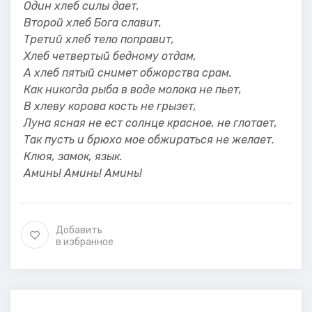
Один хлеб силы дает,
Второй хлеб Бога славит,
Третий хлеб тело поправит,
Хлеб четвертый бедному отдам,
А хлеб пятый снимет обжорства срам.
Как никогда рыба в воде молока не пьет,
В хлеву корова кость не грызет,
Луна ясная не ест солнце красное, не глотает,
Так пусть и брюхо мое обжираться не желает.
Клюя, замок, язык.
Аминь! Аминь! Аминь!
Добавить
в избранное