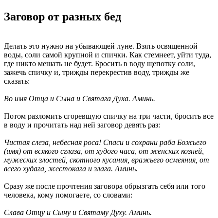
Заговор от разных бед
Делать это нужно на убывающей луне. Взять освященной
воды, соли самой крупной и спички. Как стемнеет, уйти туда,
где никто мешать не будет. Бросить в воду щепотку соли,
зажечь спичку и, трижды перекрестив воду, трижды же
сказать:
Во имя Отца и Сына и Святага Духа. Аминь.
Потом разломить сгоревшую спичку на три части, бросить все
в воду и прочитать над ней заговор девять раз:
Чистая слеза, небесная роса! Спаси и сохрани раба Божьего
(имя) от всякого сглаза, от худого часа, от женских козней,
мужеских злостей, скотного кусания, вражьего осмеяния, от
всего худага, жестокага и злага. Аминь.
Сразу же после прочтения заговора обрызгать себя или того
человека, кому помогаете, со словами:
Слава Отцу и Сыну и Святаму Духу. Аминь.