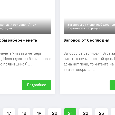
женских болезней / При
Заговоры от женских болезней
и, родах
беременности, родах
тобы забеременеть
Заговор от бесплодия
менеть Читать в четверг,
Заговор от бесплодия Этот з
ц. Месяц должен быть первого
читать в печь, в четный день.
о появившийся)......
дома нет печи, то читайте на
дам заговоры для...
Подробнее
17
18
19
20
21
22
23