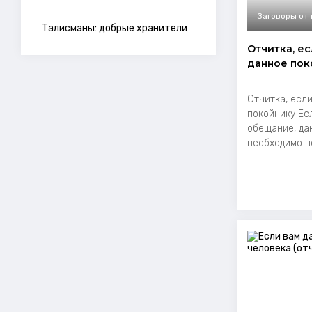
Заговоры от
Талисманы: добрые хранители
Отчитка, е
данное пок
Отчитка, есл
покойнику Ес
обещание, да
необходимо по