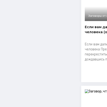
Заговоры от
Если вам д
человека (о
Если вам дали
человека Пре
перекрестить
дождавшись по