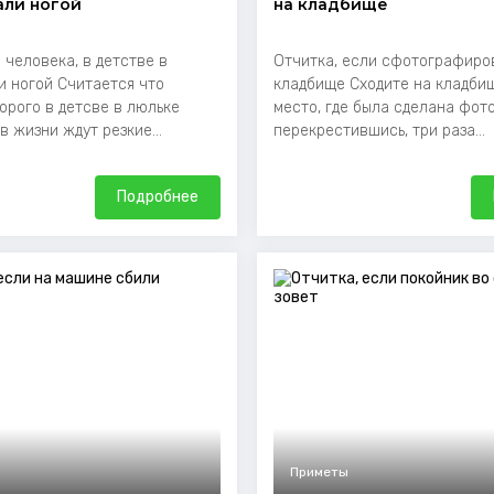
али ногой
на кладбище
 человека, в детстве в
Отчитка, если сфотографиро
и ногой Считается что
кладбище Сходите на кладбищ
орого в детсве в люльке
место, где была сделана фото
в жизни ждут резкие...
перекрестившись, три раза...
Подробнее
Приметы