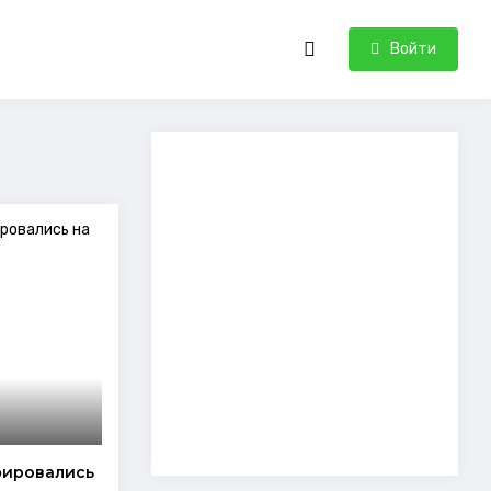
Войти
фировались