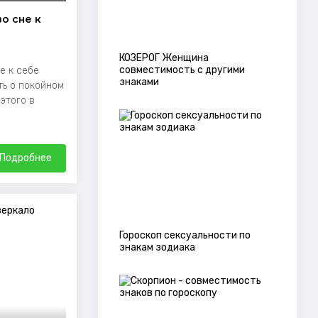
о сне к
КОЗЕРОГ Женщина
совместимость с другими
е к себе
знаками
ть о покойном
 этого в
Подробнее
Гороскоп сексуальности по
знакам зодиака