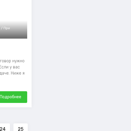
 / При
аговор нужно
 Если у вас
 даче. Ниже я
Подробнее
24
25