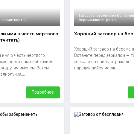
Заговоры от женских болезней
 неприятностей
беременности, родах
али имя в честь мертвого
Хороший заговор на бер
тчитать)
Хороший заговор на беремен
 имя в честь мертвого
Встаньте перед зеркалом — та
жде всего вам необходимо
зеркале со спины отражался 
ся другим именем. Затем,
народившийся месяц......
лнолуния,...
Подробнее