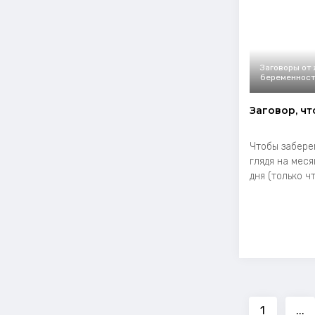
Заговоры от 
беременност
Заговор, ч
Чтобы забере
глядя на меся
дня (только чт
1
...