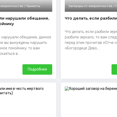
 неприятностей / Приметы
Заговоры от неприятностей /
сли нарушали обещание,
Что делать, если разбил
ойнику
Что делать, если разбили зер
и нарушали обещание, данное
разбили зеркало, то вам след
ли вы вынуждены нарушить
перед этим прочитав «Отче н
нное покойнику, то вам
«Богородице Дево,...
каяться в...
Подробнее